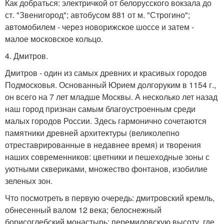
Как добраться: электричкой от белорусского вокзала до
ст. "Звенигород"; автобусом 881 от м. "Строгино";
автомобилем - через новорижское шоссе и затем -
малое московское кольцо.
4. Дмитров.
Дмитров - один из самых древних и красивых городов
Подмосковья. Основанный Юрием долгоруким в 1154 г.,
он всего на 7 лет младше Москвы. А несколько лет назад
наш город признан самым благоустроенным среди
малых городов России. Здесь гармонично сочетаются
памятники древней архитектуры (великолепно
отреставрированные в недавнее время) и творения
наших современников: цветники и пешеходные зоны с
уютными сквериками, множество фонтанов, изобилие
зеленых зон.
Что посмотреть в первую очередь: дмитровский кремль,
обнесенный валом 12 века; белоснежный
борисоглебский монастырь; перемиловскую высоту, где