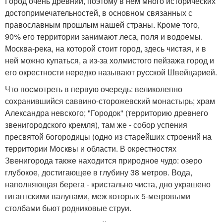
Город очень древний, поэтому в нем много исторических
достопримечательностей, в основном связанных с
православным прошлым нашей страны. Кроме того,
90% его территории занимают леса, поля и водоемы.
Москва-река, на которой стоит город, здесь чистая, и в
ней можно купаться, а из-за холмистого пейзажа город и
его окрестности нередко называют русской Швейцарией.
Что посмотреть в первую очередь: великолепно
сохранившийся саввино-сторожевский монастырь; храм
Александра невского; "Городок" (территорию древнего
звенигородского кремля), там же - собор успения
пресвятой богородицы (одно из старейших строений на
территории Москвы и области. В окрестностях
Звенигорода также находится природное чудо: озеро
глубокое, достигающее в глубину 38 метров. Вода,
наполняющая берега - кристально чиста, дно украшено
гигантскими валунами, меж которых 5-метровыми
столбами бьют родниковые струи.