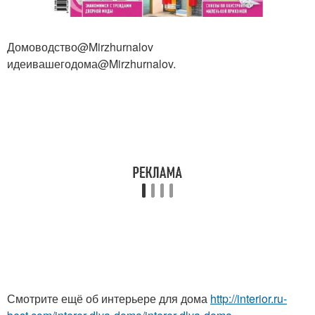
Домоводство@Mirzhurnalov
идеивашегодома@Mirzhurnalov.
Смотрите ещё об интерьере для дома
http://interior.ru-