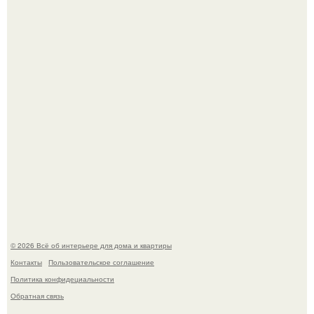
Невеста без права выбора: как показ Samuel Cirnansck
2012 года превратил подиум в манифест против
принуждения.
Сокровища из Hoff.
© 2026 Всё об интерьере для дома и квартиры
Контакты
Пользовательское соглашение
Политика конфидециальности
Обратная связь