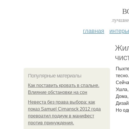
В
лучшие 
главная
интерь
Жил
чис
Пыхте
тесно.
Популярные материалы
Сейчас
Как поставить кровать в спальне.
Ушла,
Влияние обстановки на сон
Дома,
Невеста без права выбора: как
Дизай
показ Samuel Cirnansck 2012 года
Но одн
превратил подиум в манифест
против принуждения.