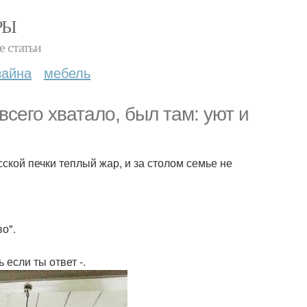
РЫ
е статьи
зайна
мебель
всего хватало, был там: уют и
сской печки теплый жар, и за столом семье не
о".
 если ты ответ -.