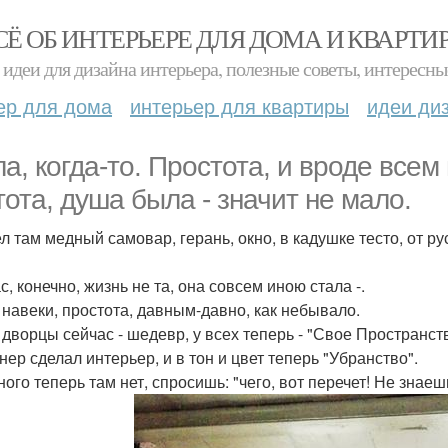
СЁ ОБ ИНТЕРЬЕРЕ ДЛЯ ДОМА И КВАРТИ
идеи для дизайна интерьера, полезные советы, интересны
ер для дома
интерьер для квартиры
идеи ди
а, когда-то. Простота, и вроде всем 
тота, душа была - значит не мало.
л там медный самовар, герань, окно, в кадушке тесто, от ру
, конечно, жизнь не та, она совсем иною стала -.
 навеки, простота, давным-давно, как небывало.
 дворцы сейчас - шедевр, у всех теперь - "Свое Пространств
нер сделал интерьер, и в тон и цвет теперь "Убранство".
ого теперь там нет, спросишь: "чего, вот перечет! Не знаешь