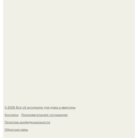
Стильная квартира в светлых приятных тонах.
Преображение в ванной на ул. генерала Григорова, д.
36!
© 2026 Всё об интерьере для дома и квартиры
Контакты
Пользовательское соглашение
Политика конфидециальности
Обратная связь