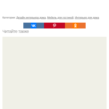
Категории:
Дизайн интерьера дома
,
Мебель для гостиной
,
Интерьер для дома
Читайте также
Резьба по дереву в стиле барокко. Резьба по дереву:
стилистические направления и характерные узоры.