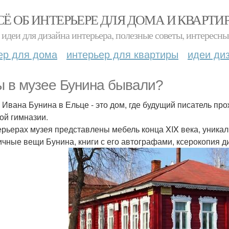
СЁ ОБ ИНТЕРЬЕРЕ ДЛЯ ДОМА И КВАРТИ
идеи для дизайна интерьера, полезные советы, интересны
ер для дома
интерьер для квартиры
идеи ди
ы в музее Бунина бывали?
 Ивана Бунина в Ельце - это дом, где будущий писатель прож
ой гимназии.
ерьерах музея представлены мебель конца XIX века, уника
личные вещи Бунина, книги с его автографами, ксерокопия 