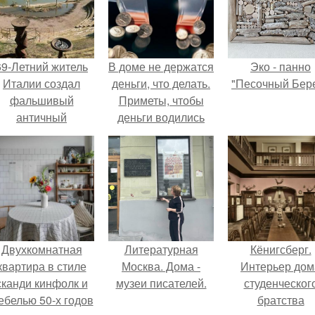
69-Летний житель
В доме не держатся
Эко - панно
Италии создал
деньги, что делать.
"Песочный Бере
фальшивый
Приметы, чтобы
античный
деньги водились
амфитеатр и
долгое время
успешно выдавал
его за настоящее
историческое
наследие.
Двухкомнатная
Литературная
Кёнигсберг.
квартира в стиле
Москва. Дома -
Интерьер дом
сканди кинфолк и
музеи писателей.
студенческог
ебелью 50-х годов
братства