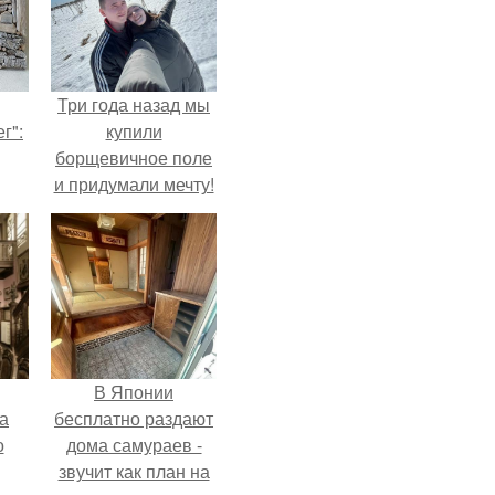
Три года назад мы
г":
купили
борщевичное поле
и придумали мечту!
В Японии
а
бесплатно раздают
о
дома самураев -
звучит как план на