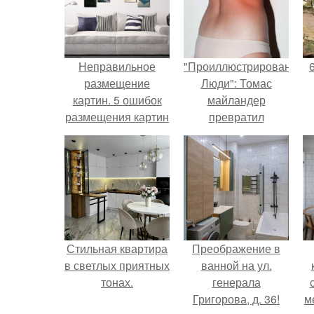
Неправильное
"Проиллюстрированные
размещение
Люди": Томас
картин. 5 ошибок
майландер
размещения картин
превратил
на стенах
солнечные ожоги в
арт - объект.
Стильная квартира
Преображение в
в светлых приятных
ванной на ул.
тонах.
генерала
Григорова, д. 36!
м