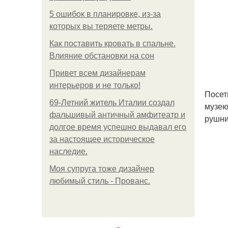
5 ошибок в планировке, из-за
которых вы теряете метры.
Как поставить кровать в спальне.
Влияние обстановки на сон
Привет всем дизайнерам
интерьеров и не только!
Посет
69-Летний житель Италии создал
музею
фальшивый античный амфитеатр и
рушни
долгое время успешно выдавал его
за настоящее историческое
наследие.
Моя супруга тоже дизайнер
любимый стиль - Прованс.