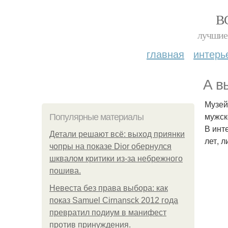
В
лучшие 
главная
интерь
А в
Музей
мужск
Популярные материалы
В инт
Детали решают всё: выход приянки
лет, 
чопры на показе Dior обернулся
шквалом критики из-за небрежного
пошива.
Невеста без права выбора: как
показ Samuel Cirnansck 2012 года
превратил подиум в манифест
против принуждения.