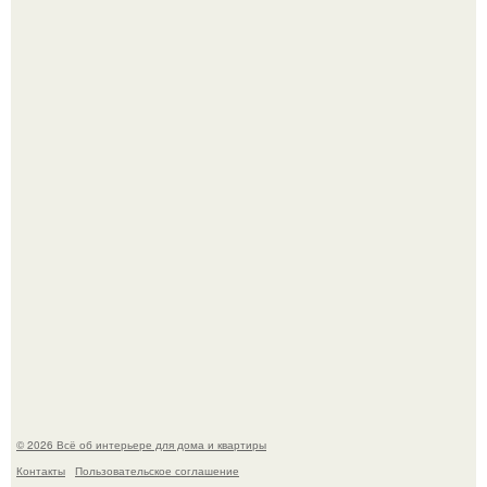
Детали решают всё: выход приянки чопры на показе Dior
обернулся шквалом критики из-за небрежного пошива.
Невеста без права выбора: как показ Samuel Cirnansck
2012 года превратил подиум в манифест против
принуждения.
© 2026 Всё об интерьере для дома и квартиры
Контакты
Пользовательское соглашение