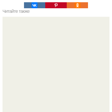
Читайте также
Сколько сохнут обои на флизелиновой основе после
поклейки. Когда высохнет клей?
Культурный код. Можно сделать красивый интерьер