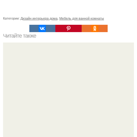
Категории:
Дизайн интерьера дома
,
Мебель для ванной комнаты
Читайте также
Белая галька в дизайне участка. Белая галька в
ландшафтном дизайне