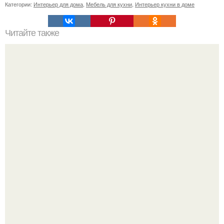
Категории:
Интерьер для дома
,
Мебель для кухни
,
Интерьер кухни в доме
Читайте также
Сколько сохнут обои на флизелиновой основе после
поклейки. Когда высохнет клей?