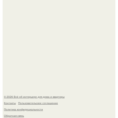
Литературная Москва. Дома - музеи писателей.
Кёнигсберг. Интерьер дома студенческого братства
"Германия".
© 2026 Всё об интерьере для дома и квартиры
Контакты
Пользовательское соглашение
Политика конфидециальности
Обратная связь