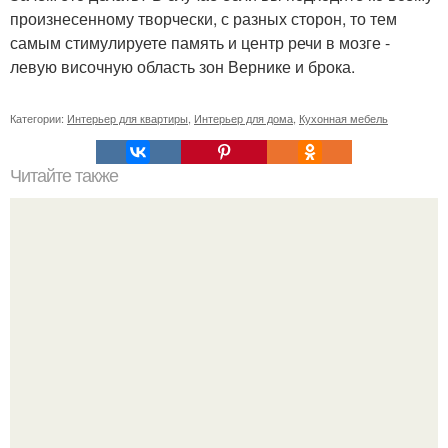
произнесенному творчески, с разных сторон, то тем
самым стимулируете память и центр речи в мозге -
левую височную область зон Вернике и брока.
Категории:
Интерьер для квартиры
,
Интерьер для дома
,
Кухонная мебель
Читайте также
Значение картина с волками. В том случае, если вы
любите вышивать, то наверняка задумывались о том,
что означает та или иная вышитая вами картина.