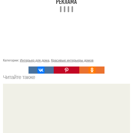
Категории:
Интерьер для дома
,
Красивые интерьеры домов
Читайте также
Как приготовить гипс для заливки форм. Как разводить