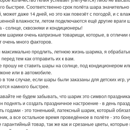
го быстрее. Соответственно срок полёта шара значительно 
, может даже 14 дней, но это как повезёт с погодой, и с вл
енной влажности, летом подключаются ещё другие враги 
а - солнце, сквозняки и кондиционеры!
ем шарики очень капризные товарищи, которые, в отличии от
т очень много факторов.
 максимально продлить, летнюю жизнь шарика, я обрабаты
 перед тем как отправить их к вам.
е прошу не ставить шары на солнце, под кондиционером или
лконе или в автомобиле.
о в том случае, если шары были заказаны для детских игр, у
ются намного быстрее.
давайте не будем забывать, что шарик это символ праздника
н поднять и создать праздничное настроение - в день праз
ть годами - это тоненький, латексный шарик, который обяза
ник, а все остальное время проведённое в полёте - это бон
е гарантийный товар, так же как и срезаные цветы, которые 