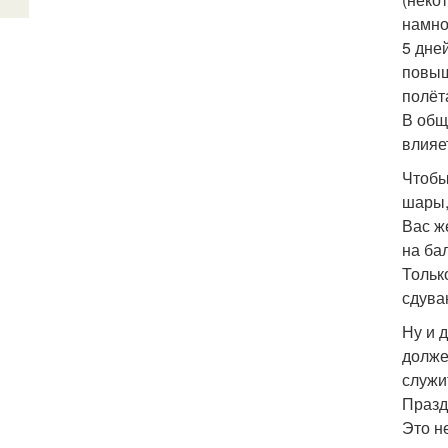
намно
5 дней
повыш
полёт
В общ
влияе
Чтобы
шары,
Вас ж
на ба
Тольк
сдува
Ну и 
долже
служи
Празд
Это н