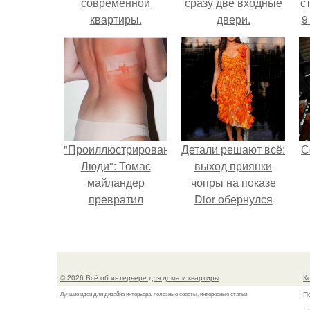
современной
сразу две входные
ст
квартиры.
двери.
9
Особенности
стилистики
"Проиллюстрированные
Детали решают всё:
С
Люди": Томас
выход приянки
майландер
чопры на показе
превратил
Dior обернулся
солнечные ожоги в
шквалом критики
арт - объект.
из-за небрежного
пошива.
© 2026 Всё об интерьере для дома и квартиры
К
П
Лучшие идеи для дизайна интерьера, полезные советы, интересные статьи