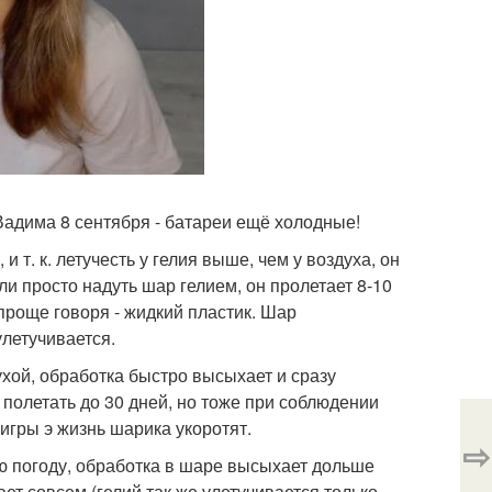
Вадима 8 сентября - батареи ещё холодные!
 т. к. летучесть у гелия выше, чем у воздуха, он
ли просто надуть шар гелием, он пролетает 8-10
проще говоря - жидкий пластик. Шар
улетучивается.
хой, обработка быстро высыхает и сразу
полетать до 30 дней, но тоже при соблюдении
игры э жизнь шарика укоротят.
⇨
ю погоду, обработка в шаре высыхает дольше
ет совсем (гелий так же улетучивается только