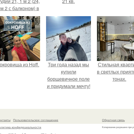
удии 21, 1 м 2 (24,
21 кв.
 м 2 с балконом) в
Краснодаре.
окровища из Hoff.
Три года назад мы
Стильная кварт
купили
в светлых прия
борщевичное поле
тонах.
и придумали мечту!
онтакты
Пользовательское соглашение
Обратная связь
олитика конфидециальности
Копирование разрешено при у