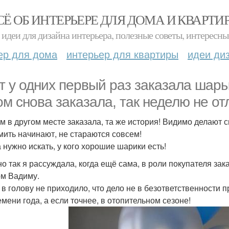
СЁ ОБ ИНТЕРЬЕРЕ ДЛЯ ДОМА И КВАРТИ
идеи для дизайна интерьера, полезные советы, интересны
ер для дома
интерьер для квартиры
идеи ди
от у одних первый раз заказала шары
ом снова заказала, так неделю не от
ом в другом месте заказала, та же история! Видимо делают 
мить начинают, не стараются совсем!
 нужно искать, у кого хорошие шарики есть!
о так я рассуждала, когда ещё сама, в роли покупателя за
ом Вадиму.
 в голову не приходило, что дело не в безответственности п
емени года, а если точнее, в отопительном сезоне!