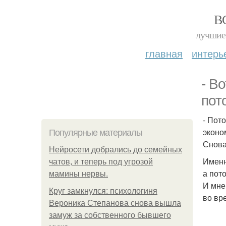
В
лучшие 
главная
интерь
- В
пот
- Пот
эконо
Популярные материалы
Снова
Нейросети добрались до семейных
Именн
чатов, и теперь под угрозой
а пот
мамины нервы.
И мне
Круг замкнулся: психологиня
во вр
Вероника Степанова снова вышла
замуж за собственного бывшего