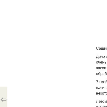
Сашин
Дело 
очень
часов
обраб
Зимой
начин
некот
⇦
Летом
(неко