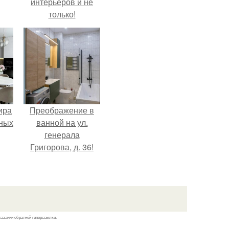
интерьеров и не
только!
ира
Преображение в
тных
ванной на ул.
генерала
Григорова, д. 36!
казании обратной гиперссылки.