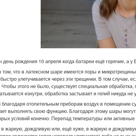
 день рождения 10 апреля когда батареи ещё горячие, а у 
в том, что в латексном шаре имеются поры и микротрещины, и
 быстро улетучивается через эти трещинки. В том случае, ес
. Чтобы этого не было, существует специальная обработка, 
атывается изнутри, обработка застывает и гелий никуда не 
 благодаря отопительным приборам воздух в помещении су
ает выполнять свою функцию. Благодаря этому шары могут 
орых условий конечно. Перепад температуры или активные 
 в жаркую, дождливую или, ещё хуже, в жаркую и дождливу
торое количество гелия успевает улетучится) либо не высыха