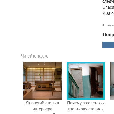
следу
Спаси
И за 
Категори
Понр
Читайте также
Японский стиль в
Почему в советских
интерьере
квартирах ставили