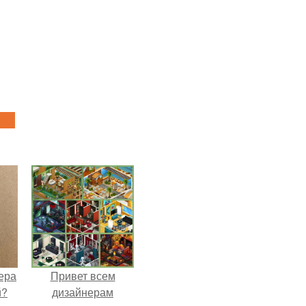
ера
Привет всем
й?
дизайнерам