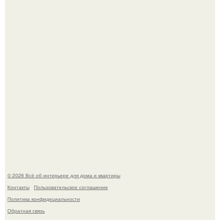
69-Летний житель Италии создал фальшивый античный
амфитеатр и долгое время успешно выдавал его за
настоящее историческое наследие.
Эко - панно "Песочный Берег":
© 2026 Всё об интерьере для дома и квартиры
Контакты
Пользовательское соглашение
Политика конфидециальности
Обратная связь