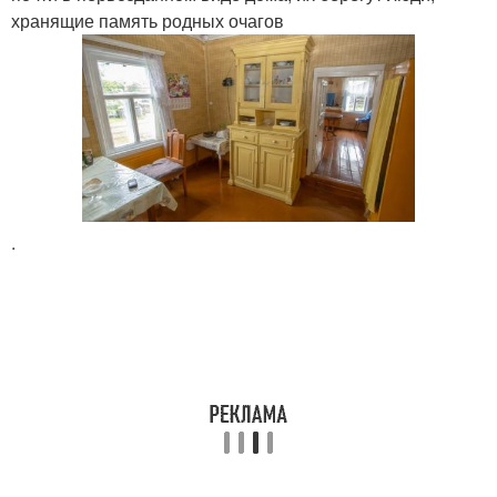
хранящие память родных очагов
.