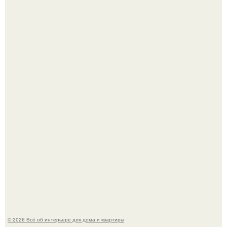
Сокровища из Hoff.
Три года назад мы купили борщевичное поле и
придумали мечту!
© 2026 Всё об интерьере для дома и квартиры