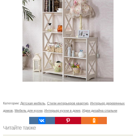
Категории:
Детская мебель
,
Стили интерьеров квартир
,
Интерьер деревянных
домов
,
Мебель для кухни
,
Интерьер кухни в доме
,
Идеи дизайна спальни
Читайте также