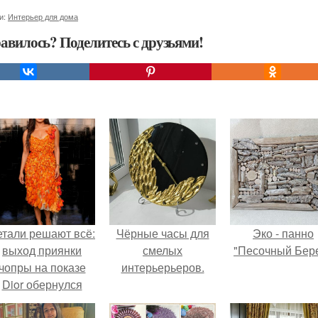
и:
Интерьер для дома
авилось? Поделитесь с друзьями!
етали решают всё:
Чёрные часы для
Эко - панно
выход приянки
смелых
"Песочный Бере
чопры на показе
интерьерьеров.
Dior обернулся
шквалом критики