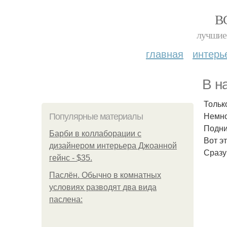
В
лучшие 
главная
интерь
В н
Тольк
Немно
Популярные материалы
Подни
Барби в коллаборации с
Вот э
дизайнером интерьера Джоанной
Сразу
гейнс - $35.
Паслён. Обычно в комнатных
условиях разводят два вида
паслена: