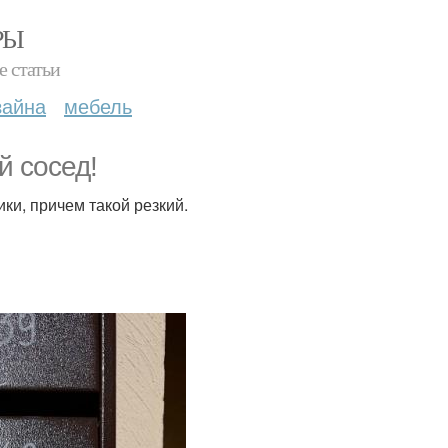
РЫ
е статьи
зайна
мебель
й сосед!
ки, причем такой резкий.