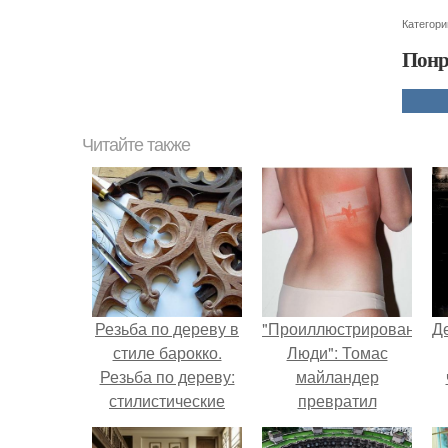
Категори
Понр
Читайте также
Резьба по дереву в
"Проиллюстрированные
Д
стиле барокко.
Люди": Томас
Резьба по дереву:
майландер
стилистические
превратил
направления и
солнечные ожоги в