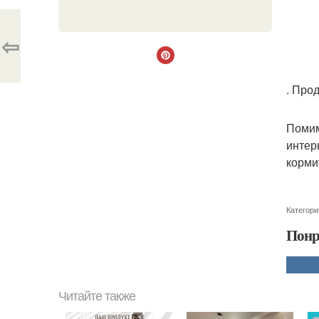
⇦
. Про
Помим
интер
корми
Категори
Понр
Читайте также