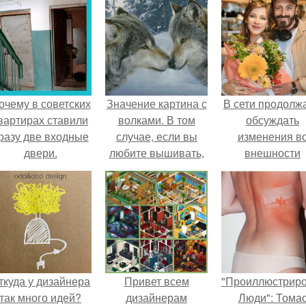
очему в советских
Значение картина с
В сети продолж
вартирах ставили
волками. В том
обсуждать
разу две входные
случае, если вы
изменения в
двери.
любите вышивать,
внешности
то наверняка
актрисы.
задумывались о
том, что означает та
или иная вышитая
вами картина.
ткуда у дизайнера
Привет всем
"Проиллюстрир
так много идей?
дизайнерам
Люди": Тома