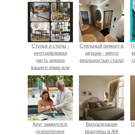
Стулья и столы -
Стильный ремонт в
П
неотъемлемая
двушке - мечта
к
часть декора
реальностью стала!
с
вашего дома или
квартиры.
Круг замкнулся:
Визуализация
О
психологиня
квартиры в ЖК