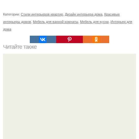
Категории:
Стили интерьеров квартир
,
Дизайн интерьера дома
,
Красивые
интерьеры домов
,
Мебель для ванной комнаты
,
Мебель для кухни
,
Интерьер для
дома
Читайте также
Неправильное размещение картин. 5 ошибок
размещения картин на стенах