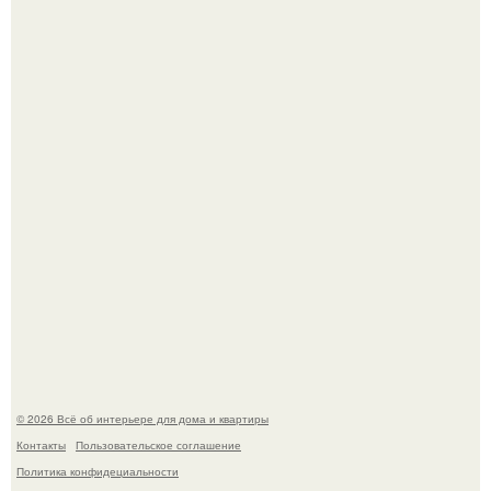
Визуализация квартиры в ЖК "Булычев".
Дримскроллинг - новый формат мечтательности.
© 2026 Всё об интерьере для дома и квартиры
Контакты
Пользовательское соглашение
Политика конфидециальности