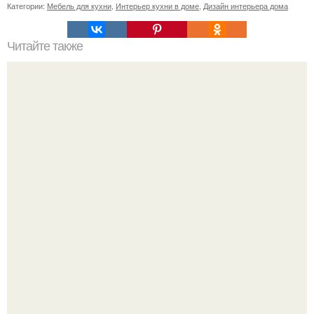
Категории:
Мебель для кухни
,
Интерьер кухни в доме
,
Дизайн интерьера дома
Читайте также
Тауп цвет. Модный приглушенный цвет - тауп (таупе.
Разноцветная керамическая плитка как украшение