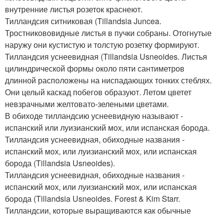
внутренние листья розеток краснеют.
Тилландсия ситниковая (Tillandsia Juncea.
Тростникововидные листья в пучки собраны. Отогнутые
наружу они кустистую и толстую розетку формируют.
Тилландсия уснеевидная (Tillandsia Usneoides. Листья
цилиндрической формы около пяти сантиметров
длинной расположены на ниспадающих тонких стеблях.
Они целый каскад побегов образуют. Летом цветет
невзрачными желтовато-зелеными цветами.
В обиходе тилландсию уснеевидную называют -
испанский или луизианский мох, или испанская борода.
Тилландсия уснеевидная, обиходные названия -
испанский мох, или луизианский мох, или испанская
борода (Tillandsia Usneoides).
Тилландсия уснеевидная, обиходные названия -
испанский мох, или луизианский мох, или испанская
борода (Tillandsia Usneoides. Forest & Kim Starr.
Тилландсии, которые выращиваются как обычные