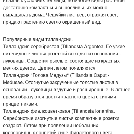
влажных условиях теплицы, но многие виды растения
достаточно компактны и выносливы, их можно
выращивать дома. Чешуйки листьев, отражая свет,
придают растению светло окрашенный вид.
Популярные виды тилландсии.
Тилландсия серебристая (Tillandsia Argentea. Ее узкие
нитевидные листья розеткой выходят из основания -
луковицы. Соцветия рыхлые, состоящие из красных
мелких цветов. Цветки летом появляются.
Тилландсия "Голова Медузы" (Tillandsia Caput -
Medusae. Отогнутые закрученные толстые листья в
основании - луковицы вздутые и расширенные. В летнее
время образуются цветки красного цвета с синими
прицветниками.
Тилландсия фиалкоцветковая (Tillandsia Ionantha.
Серебристые изогнутые листья компактные розетки
создают. Летом при появлении небольших
колосовидных соцветий сине-фиолетового цвета