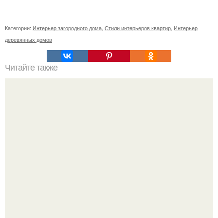
Категории:
Интерьер загородного дома
,
Стили интерьеров квартир
,
Интерьер
деревянных домов
Читайте также
Мозаика на кухонном фартуке.