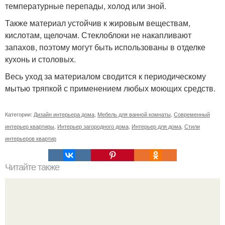
температурные перепады, холод или зной.
Также материал устойчив к жировым веществам,
кислотам, щелочам. Стеклоблоки не накапливают
запахов, поэтому могут быть использованы в отделке
кухонь и столовых.
Весь уход за материалом сводится к периодическому
мытью тряпкой с применением любых моющих средств.
Категории:
Дизайн интерьера дома
,
Мебель для ванной комнаты
,
Современный
интерьер квартиры
,
Интерьер загородного дома
,
Интерьер для дома
,
Стили
интерьеров квартир
Читайте также