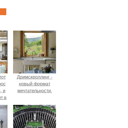
тот
Дримскроллинг -
рос
новый формат
, и
мечтательности.
ет в
тме
з
его