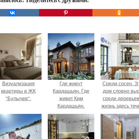
Визуализация
Где живут
Среди сосен. Э
квартиры в ЖК
Кардашьян. Где
дом словно вы
"Булычев".
живет Ким
среди деревьев
Кардашьян.
жизнь здесь теч
собственном ри
- спокойно, бе
спешки и лишн
шума.