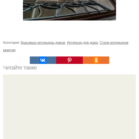
Категории:
Красивые интерьеры домов
,
Интерьер для дома
,
Стили интерьеров
квартир
Читайте также
Гардеробная из гипсокартона.