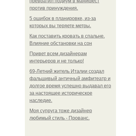
превратил подиум в манифест
против принуждения.
5 ошибок в планировке, из-за
которых вы теряете метры.
Как поставить кровать в спальне.
Влияние обстановки на сон
Привет всем дизайнерам
интерьеров и не только!
69-Летний житель Италии создал
фальшивый античный амфитеатр и
долгое время успешно выдавал его
за настоящее историческое
наследие.
Моя супруга тоже дизайнер
любимый стиль - Прованс.