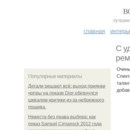
В
лучшие 
главная
интерь
С у
рем
Очень
Спект
Популярные материалы
талан
Детали решают всё: выход приянки
добав
чопры на показе Dior обернулся
шквалом критики из-за небрежного
пошива.
Невеста без права выбора: как
показ Samuel Cirnansck 2012 года