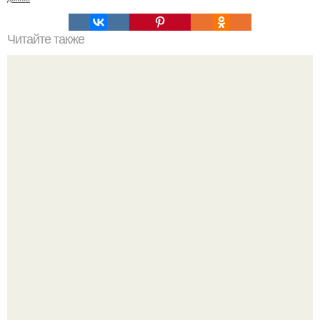
Читайте также
Сколько сохнут обои на флизелиновой основе после
поклейки. Когда высохнет клей?