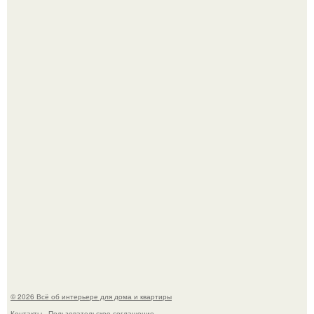
Детали решают всё: выход приянки чопры на показе Dior
обернулся шквалом критики из-за небрежного пошива.
69-Летний житель Италии создал фальшивый античный
амфитеатр и долгое время успешно выдавал его за
настоящее историческое наследие.
© 2026 Всё об интерьере для дома и квартиры
Контакты
Пользовательское соглашение