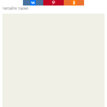
Читайте также
Программы для проектирования и расчёта лестниц.
Культурный код. Можно сделать красивый интерьер
практически где угодно.