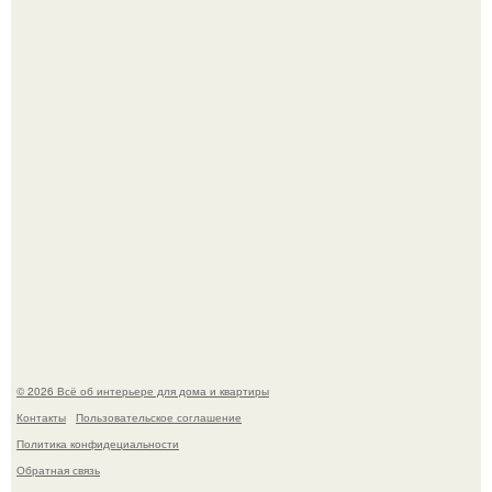
Нейросети добрались до семейных чатов, и теперь под
угрозой мамины нервы.
Дизайн малометражной студии 21, 1 м 2 (24, 9 м 2 с
балконом) в Краснодаре.
© 2026 Всё об интерьере для дома и квартиры
Контакты
Пользовательское соглашение
Политика конфидециальности
Обратная связь