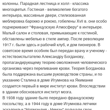
колонны. Парадная лестница и холл - классика
многоцветья. Гостиная - великолепие богатого
интерьера, массивные двери, стилизованная
меблировка барокко и рококо, гобелены Xvii в. они особо
подчеркивают "Французскую Атмосферу" в интерьере.
Малый салон и столовая, примыкающие к гостиной,
обставлены мебелью в стиле ампир. После революции
1917 г. были здесь и рабочий клуб, и дом пионеров. В
советское время особняк был передан врачу и ученому -
естествоиспытателю Александру Богданову,
пропагандирующему теорию омоложения человеческого
организма через переливание крови. Теория Богданова
была поддержана высшим руководством страны, и по
указанию Сталина в доме Игумнова на Якиманке
создается первый в мире институт крови. Впоследствии
в здании обосновался институт мозга.
В 1938 году здание было передано французскому
посольству, а в 1944 году в доме Игумнова летчики
эскадрильи "Нормандия - Неман" получали свои