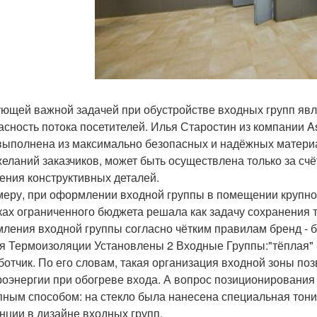
ющей важной задачей при обустройстве входных групп явл
асность потока посетителей. Илья Старостин из компании As
выполнена из максимально безопасных и надёжных материа
желаний заказчиков, может быть осуществлена только за счё
ения конструктивных деталей.
меру, при оформлении входной группы в помещении крупног
ках ограниченного бюджета решала как задачу сохранения те
ления входной группы согласно чётким правилам бренд - б
я Термоизоляции Установлены 2 Входные Группы:"тёплая" - с
ботчик. По его словам, такая организация входной зоны поз
роэнергии при обогреве входа. А вопрос позиционировани
пным способом: на стекло была нанесена специальная тони
нции в дизайне входных групп.