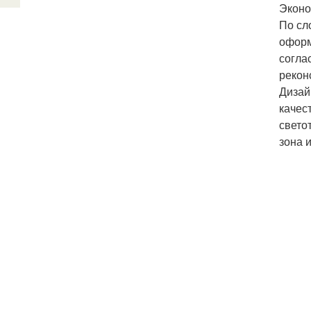
Эконо
По сл
оформ
согла
рекон
Дизай
качес
свето
зона 