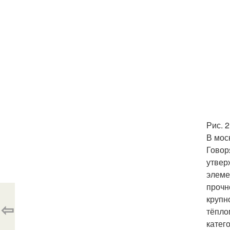
Рис. 2
В мос
Говор
утвер
элеме
прочн
крупн
⇦
тёпло
катег