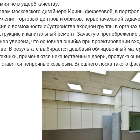
мия не в ущерб качеству.
овам московского дизайнера Ирины фефеловой, в портфолио
ления торговых центров и офисов, первоначальной задаче
сия о возможности обустройства входной группы в органах 
струкцию и капитальный ремонт. Зачастую пренебрежение 
нер уверена, что основная ошибка при проектировании вход
тве. В результате выбирается дешёвый облицовочный мате
техники, применяются некачественные двери, пропускающи
и ставятся непрочные козырьки. Внешнего лоска такого фас