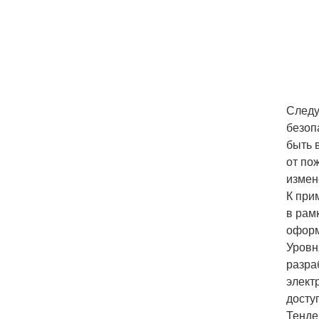
Следу
безоп
быть 
от по
измен
К при
в рам
оформ
Уровн
разра
элект
досту
Тенде