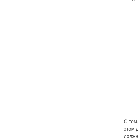
С тем
этом 
должн