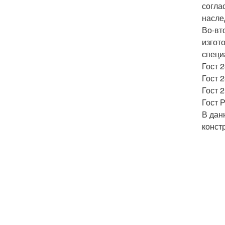
согла
насле
Во-вт
изгот
специ
Гост 
Гост 
Гост 
Гост 
В дан
конст