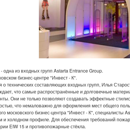
 - одна из входных групп Astarta Entrance Group.
ковском бизнес-центре "Инвест - К".
я о технических составляющих входных групп, Илья Старости
ждает, что самые распространённые и долговечные материа
нты. Они не только позволяют создавать эффектные стилис
остью, что немаловажно для оформления мест общего поль
ого московского бизнес-центра "Инвест - К", специалисты As
м и холодном профиле. Для обеспечения требований пожар
ории EIW 15 и противопожарные стёкла.