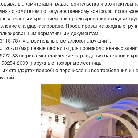
совывать с комитетами градостроительства и архитектуры го
дия - с комитетом по государственному контролю, использо
орых, главным критерием при проектировании входных груп
овление стандартизировано. Проектирование входных груп
ализированным нормативным документам:
23118-78 (ту строительные металлоконструкции);.
23120-78 (маршевые лестницы для производственных зданий
25772-83 (перила металлические, ограждения балконов и кр
Р 53254-2009 (наружные пожарные лестницы.
ных стандартах подробно перечислены все требования и н
рукций.