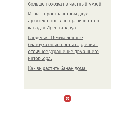
больше похожа на частный музей.
Игры с пространством двух
архитекторов: японца эири ота и
канадки Ирен гардпуа.
Гардения. Великолепные
благоухающие цветы гардении -
отличное украшение домашнего
интерьера.
Как вырастить банан дома.