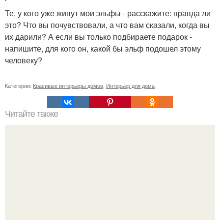
Те, у кого уже живут мои эльфы - расскажите: правда ли
это? Что вы почувствовали, а что вам сказали, когда вы
их дарили? А если вы только подбираете подарок -
напишите, для кого он, какой бы эльф подошел этому
человеку?
Категории:
Красивые интерьеры домов
,
Интерьер для дома
Читайте также
Творческие люди, работающие в киноиндустрии,
обратились к нам с просьбой создать интерьер для их