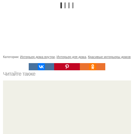
Категории:
Интерьер дома внутри
,
Интерьер для дома
,
Красивые интерьеры домов
Читайте также
Сколько сохнут обои на флизелиновой основе после