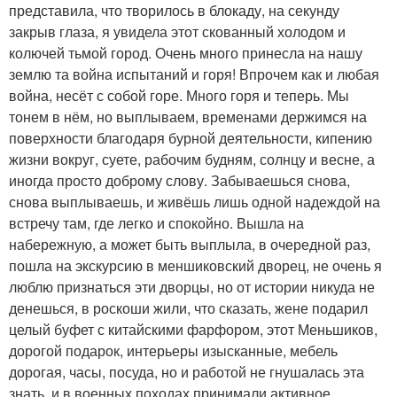
представила, что творилось в блокаду, на секунду
закрыв глаза, я увидела этот скованный холодом и
колючей тьмой город. Очень много принесла на нашу
землю та война испытаний и горя! Впрочем как и любая
война, несёт с собой горе. Много горя и теперь. Мы
тонем в нём, но выплываем, временами держимся на
поверхности благодаря бурной деятельности, кипению
жизни вокруг, суете, рабочим будням, солнцу и весне, а
иногда просто доброму слову. Забываешься снова,
снова выплываешь, и живёшь лишь одной надеждой на
встречу там, где легко и спокойно. Вышла на
набережную, а может быть выплыла, в очередной раз,
пошла на экскурсию в меншиковский дворец, не очень я
люблю признаться эти дворцы, но от истории никуда не
денешься, в роскоши жили, что сказать, жене подарил
целый буфет с китайскими фарфором, этот Меньшиков,
дорогой подарок, интерьеры изысканные, мебель
дорогая, часы, посуда, но и работой не гнушалась эта
знать, и в военных походах принимали активное