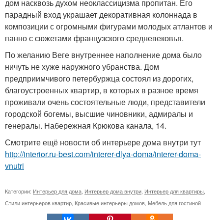
дом насквозь духом неоклассицизма пропитан. Его
парадный вход украшает декоративная колоннада в
композиции с огромными фигурами молодых атлантов и
панно с сюжетами французского средневековья.
По желанию Веге внутреннее наполнение дома было
ничуть не хуже наружного убранства. Дом
предприимчивого петербуржца состоял из дорогих,
благоустроенных квартир, в которых в разное время
проживали очень состоятельные люди, представители
городской богемы, высшие чиновники, адмиралы и
генералы. Набережная Крюкова канала, 14.
Смотрите ещё новости об интерьере дома внутри тут
http://interior.ru-best.com/interer-dlya-doma/interer-doma-
vnutri
Категории:
Интерьер для дома
,
Интерьер дома внутри
,
Интерьер для квартиры
,
Стили интерьеров квартир
,
Красивые интерьеры домов
,
Мебель для гостиной