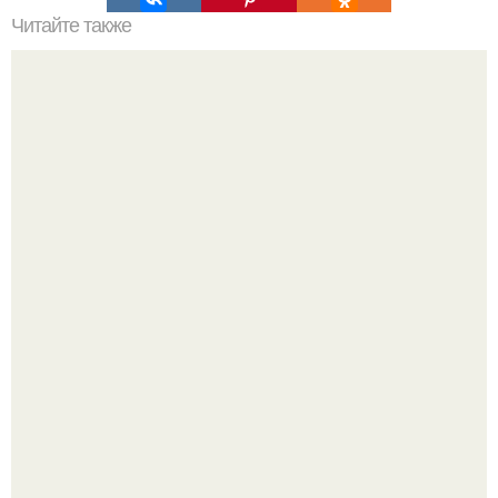
Читайте также
Усадьба Агафона фаберже.
Уютная светлая квартира в лучах солнца.