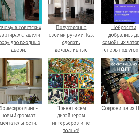
очему в советских
Полуколонна
Нейросети
вартирах ставили
своими руками. Как
добрались д
разу две входные
сделать
семейных чатов
двери.
декоративные
теперь под угро
колонны своими
мамины нерв
руками
Дримскроллинг -
Привет всем
Сокровища из Ho
новый формат
дизайнерам
мечтательности.
интерьеров и не
только!