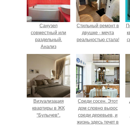
Санузел
Стильный ремонт в
П
совместный или
двушке - мечта
к
раздельный.
реальностью стала!
с
Анализ
Визуализация
Среди сосен. Этот
квартиры в ЖК
дом словно вырос
"Булычев".
среди деревьев, и
жизнь здесь течет в
собственном ритме