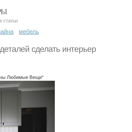
РЫ
е статьи
зайна
мебель
 деталей сделать интерьер
раны Любимые Вещи"