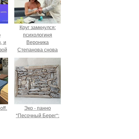
Круг замкнулся:
о
психологиня
, и
Вероника
зой
Степанова снова
ы.
вышла замуж за
собственного
бывшего мужа.
ff.
Эко - панно
"Песочный Берег":