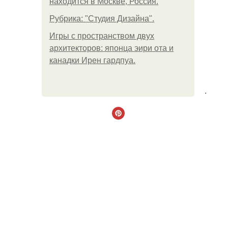
находится в Москве, Россия.
Рубрика: "Студия Дизайна".
Игры с пространством двух
архитекторов: японца эири ота и
канадки Ирен гардпуа.
.