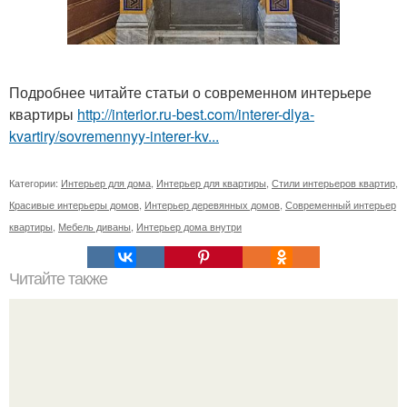
Подробнее читайте статьи о современном интерьере
квартиры
http://interior.ru-best.com/interer-dlya-
kvartiry/sovremennyy-interer-kv...
Категории:
Интерьер для дома
,
Интерьер для квартиры
,
Стили интерьеров квартир
,
Красивые интерьеры домов
,
Интерьер деревянных домов
,
Современный интерьер
квартиры
,
Мебель диваны
,
Интерьер дома внутри
Читайте также