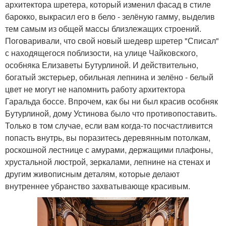
архитектора шретера, который изменил фасад в стиле
барокко, выкрасил его в бело - зелёную гамму, выделив
тем самым из общей массы близлежащих строений.
Поговаривали, что свой новый шедевр шретер "Списал"
с находящегося поблизости, на улице Чайковского,
особняка Елизаветы Бутурлиной. И действительно,
богатый экстерьер, обильная лепнина и зелёно - белый
цвет не могут не напомнить работу архитектора
Гаральда боссе. Впрочем, как бы ни был красив особняк
Бутурлиной, дому Устинова было что противопоставить.
Только в том случае, если вам когда-то посчастливится
попасть внутрь, вы поразитесь деревянным потолкам,
роскошной лестнице с амурами, держащими плафоны,
хрустальной люстрой, зеркалами, лепнине на стенах и
другим живописным деталям, которые делают
внутреннее убранство захватывающе красивым.