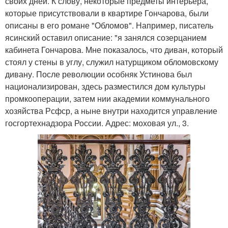
своих дней. К слову, некоторые предметы интерьера,
которые присутствовали в квартире Гончарова, были
описаны в его романе "Обломов". Например, писатель
ясинский оставил описание: "я занялся созерцанием
кабинета Гончарова. Мне показалось, что диван, который
стоял у стены в углу, служил натурщиком обломовскому
дивану. После революции особняк Устинова был
национализирован, здесь разместился дом культуры
промкооперации, затем нии академии коммунального
хозяйства Рсфср, а ныне внутри находится управление
госгортехнадзора России. Адрес: моховая ул., 3.