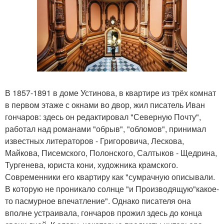
В 1857-1891 в доме Устинова, в квартире из трёх комнат
в первом этаже с окнами во двор, жил писатель Иван
гончаров: здесь он редактировал "Северную Почту",
работал над романами "обрыв", "обломов", принимал
известных литераторов - Григоровича, Лескова,
Майкова, Писемского, Полонского, Салтыков - Щедрина,
Тургенева, юриста кони, художника крамского.
Современники его квартиру как "сумрачную описывали.
В которую не проникало солнце "и Производящую"какое-
то пасмурное впечатление". Однако писателя она
вполне устраивала, гончаров прожил здесь до конца