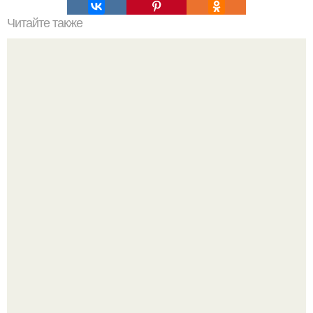
Читайте также
Значение картина с волками. В том случае, если вы
любите вышивать, то наверняка задумывались о том,
что означает та или иная вышитая вами картина.