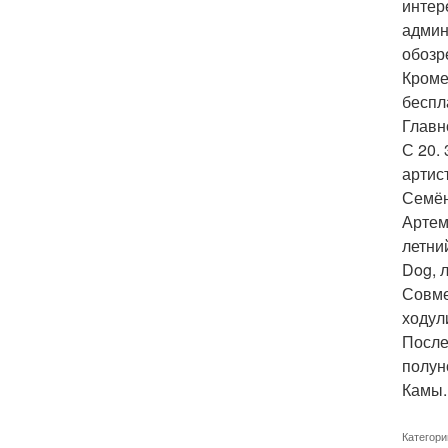
интер
админ
обозр
Кроме
беспл
Главн
С 20.
артис
Семён
Артем
летни
Dog, 
Совме
ходул
После
полун
Камы.
Категори