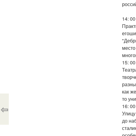
росси
14: 00
Практ
егоши
"Дебр
место
много
15: 0
Театр
творч
разны
как ж
то ун
⇦
16: 0
Улицу
до на
стали
особе