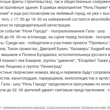
есные факты строительства), так и общественные сооружен
истративные здания. В рамках мероприятия "Ночь Перми" м
ения" и еще раз посмотрим на любимый город, но уже с выс
 того, с 17: 00 до 19: 00 на набережной состоится мозгобо
атно по предварительной регистрации.
ое событие "Ночи Города" - театрализованное Гала - шоу.
 30 до 00. 00 на эспланаде, на сцене перед театром - театр
ты. Среди них - победители и участники проекта "Проявись
ов, Тихон громоглас, Дмитрий Букин, "балакиръ" Андрей ки
 мишаков и Полина Булдакова; исполнительница русского и
й пианист лев Бакиров, группы "давинчи", "Elcapitan! Также
лев Лещенко и группа "Ленинград".
стные творческие номера звезд и пермяков будут сопрово
истов, канатоходцев, паркурщиков, велосипедистов и артис
 Гала - шоу "Ночь Города" продолжится прогулками по ночн
очи до 02. 00 зрителей удивят световым представлением - 
и:
Современный интерьер квартиры
,
Стили интерьеров квартир
,
Интерьер для дома
,
И