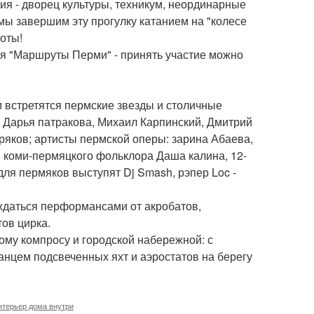
ия - дворец культуры, техникум, неординарные
ы завершим эту прогулку катанием на "колесе
оты!
йня "Маршруты Перми" - принять участие можно
ом встретятся пермские звезды и столичные
": Дарья патракова, Михаил Карпинский, Дмитрий
ряков; артисты пермской оперы: зарина Абаева,
 коми-пермяцкого фольклора Даша калина, 12-
 для пермяков выступят Dj Smash, рэпер Loc -
ждаться перформансами от акробатов,
тов цирка.
ому компросу и городской набережной: с
танцем подсвеченных яхт и аэростатов на берегу
нтерьер дома внутри