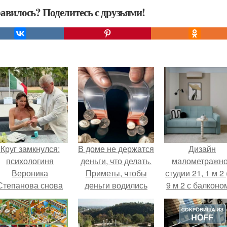
авилось? Поделитесь с друзьями!
Круг замкнулся:
В доме не держатся
Дизайн
психологиня
деньги, что делать.
малометражн
Вероника
Приметы, чтобы
студии 21, 1 м 2 
Степанова снова
деньги водились
9 м 2 с балконом
вышла замуж за
Краснодаре.
собственного
бывшего мужа.