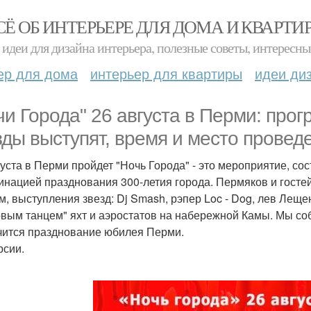
СЁ ОБ ИНТЕРЬЕРЕ ДЛЯ ДОМА И КВАРТИ
идеи для дизайна интерьера, полезные советы, интересны
ер для дома
интерьер для квартиры
идеи ди
чи Города" 26 августа в Перми: про
зды выступят, время и место провед
густа в Перми пройдет "Ночь Города" - это мероприятие, сос
инацией празднования 300-летия города. Пермяков и госте
м, выступления звезд: Dj Smash, рэпер Loc - Dog, лев Лещен
овым танцем" яхт и аэростатов на набережной Камы. Мы со
чится празднование юбилея Перми.
рсии.