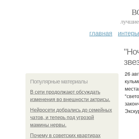
В
лучшие 
главная
интерь
"Но
зве
26 ав
кульм
Популярные материалы
места
В сети продолжают обсуждать
"свет
изменения во внешности актрисы.
закон
Нейросети добрались до семейных
Экску
чатов, и теперь под угрозой
мамины нервы.
Почему в советских квартирах