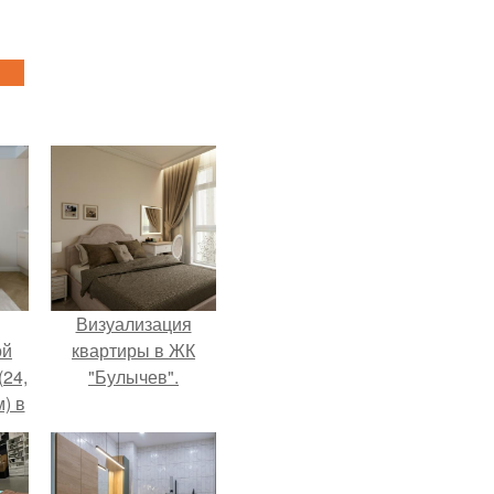
Визуализация
ой
квартиры в ЖК
(24,
"Булычев".
) в