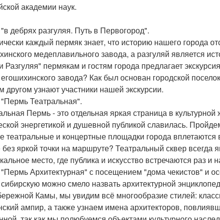
йской академии наук.
 "в дебрях разгуляя. Путь в Первогород".
ически каждый пермяк знает, что историю нашего города от
хинского медеплавильного завода, а разгуляй является ис
и Разгуляя" пермякам и гостям города предлагает экскурс
 егошихинского завода? Как был основан городской поселок
м другом узнают участники нашей экскурсии.
0 "Пермь Театральная".
альная Пермь - это отдельная яркая страница в культурной
еской энергетикой и душевной публикой славилась. Пройдем
е театральные и концертные площадки города вплетаются в
е без яркой точки на маршруте? Театральный сквер всегда я
икальное место, где публика и искусство встречаются раз и н
0 "Пермь Архитектурная" с посещением "дома чекистов" и ос
 сибирскую можно смело назвать архитектурной энциклопед
бережной Камы, мы увидим всё многообразие стилей: класси
нский ампир, а также узнаем имена архитекторов, повлиявш
нной, так как мы полюбуемся объектами культурного наследи