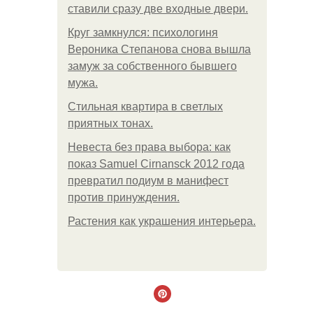
ставили сразу две входные двери.
Круг замкнулся: психологиня
Вероника Степанова снова вышла
замуж за собственного бывшего
мужа.
Стильная квартира в светлых
приятных тонах.
Невеста без права выбора: как
показ Samuel Cirnansck 2012 года
превратил подиум в манифест
против принуждения.
Растения как украшения интерьера.