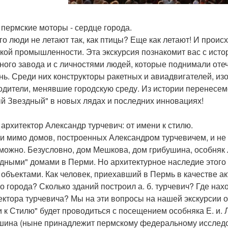
0 пермские моторы - сердце города.
его люди не летают так, как птицы? Еще как летают! И проис
кой промышленности. Эта экскурсия познакомит вас с исто
ного завода и с личностями людей, которые поднимали оте
нь. Среди них конструкторы ракетных и авиадвигателей, и
одители, менявшие городскую среду. Из истории перенесем
й Звездный" в новых лядах и последних инновациях!
0 архитектор Александр турчевич: от имени к стилю.
и мимо домов, построенных Александром турчевичем, и не 
можно. Безусловно, дом Мешкова, дом грибушина, особня
дными" домами в Перми. Но архитектурное наследие этого 
 объектами. Как человек, приехавший в Пермь в качестве ак
о города? Сколько зданий построил а. б. турчевич? Где на
ектора турчевича? Мы на эти вопросы на нашей экскурсии о
 к Стилю" будет проводиться с посещением особняка Е. и. 
шина (ныне принадлежит пермскому федеральному исследо