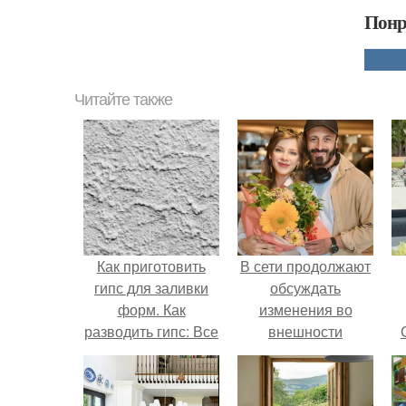
Понр
Читайте также
Как приготовить
В сети продолжают
гипс для заливки
обсуждать
форм. Как
изменения во
разводить гипс: Все
внешности
о приготовлении
актрисы.
идеального
раствора