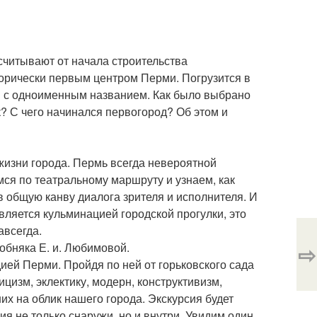
считывают от начала строительства
торически первым центром Перми. Погрузится в
ия с одноименным названием. Как было выбрано
? С чего начинался первогород? Об этом и
 жизни города. Пермь всегда невероятной
ся по театральному маршруту и узнаем, как
 общую канву диалога зрителя и исполнителя. И
вляется кульминацией городской прогулки, это
авсегда.
⇨
обняка Е. и. Любимовой.
ией Перми. Пройдя по ней от горьковского сада
цизм, эклектику, модерн, конструктивизм,
их на облик нашего города. Экскурсия будет
я не только снаружи, но и внутри. Увидим один