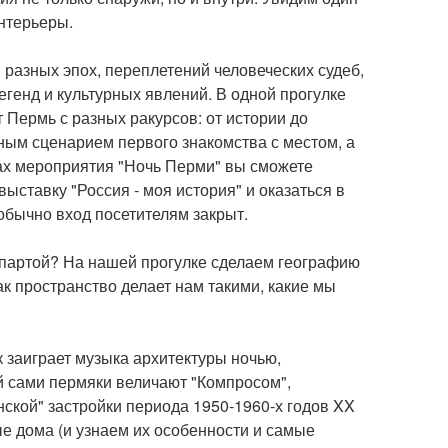
интерьеры.
й разных эпох, переплетений человеческих судеб,
генд и культурных явлений. В одной прогулке
 Пермь с разных ракурсов: от истории до
ьным сценарием первого знакомства с местом, а
ках мероприятия "Ночь Перми" вы сможете
ыставку "Россия - моя история" и оказаться в
 обычно вход посетителям закрыт.
й партой? На нашей прогулке сделаем географию
ак пространство делает нам такими, какие мы
к заиграет музыка архитектуры ночью,
й сами пермяки величают "Компросом",
ской" застройки периода 1950-1960-х годов XX
е дома (и узнаем их особенности и самые