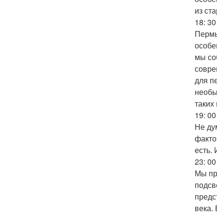
из ст
18: 3
Пермь
особе
мы со
совре
для п
необы
таких
19: 0
Не ду
факто
есть.
23: 0
Мы пр
подсв
предс
века.