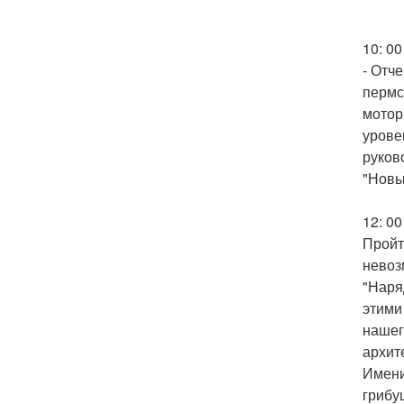
10: 0
- Отч
пермс
мотор
урове
руков
"Новы
12: 0
Пройт
невоз
"Наря
этими
нашег
архит
Имени
грибу