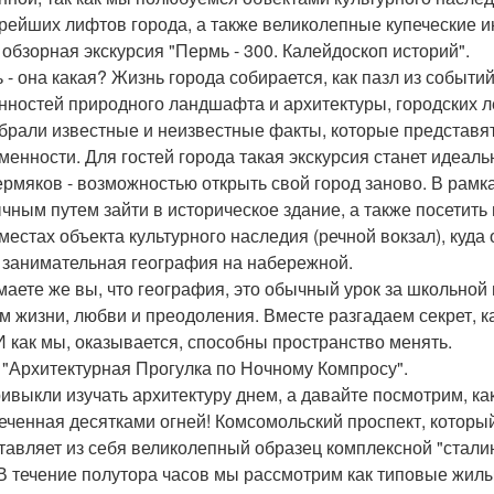
арейших лифтов города, а также великолепные купеческие 
0 обзорная экскурсия "Пермь - 300. Калейдоскоп историй".
 - она какая? Жизнь города собирается, как пазл из событи
нностей природного ландшафта и архитектуры, городских ле
брали известные и неизвестные факты, которые представят
менности. Для гостей города такая экскурсия станет идеал
ермяков - возможностью открыть свой город заново. В рам
чным путем зайти в историческое здание, а также посетить в
 местах объекта культурного наследия (речной вокзал), куда
0 занимательная география на набережной.
маете же вы, что география, это обычный урок за школьно
м жизни, любви и преодоления. Вместе разгадаем секрет, к
 И как мы, оказывается, способны пространство менять.
0 "Архитектурная Прогулка по Ночному Компросу".
ивыкли изучать архитектуру днем, а давайте посмотрим, ка
еченная десятками огней! Комсомольский проспект, которы
тавляет из себя великолепный образец комплексной "сталин
 В течение полутора часов мы рассмотрим как типовые жилы