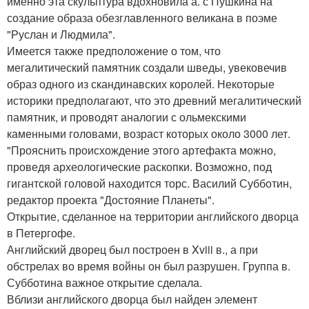
именно эта скульптура вдохновила а. с Пушкина на
создание образа обезглавленного великана в поэме
"Руслан и Людмила".
Имеется также предположение о том, что
мегалитический памятник создали шведы, увековечив
образ одного из скандинавских королей. Некоторые
историки предполагают, что это древний мегалитический
памятник, и проводят аналогии с ольмекскими
каменными головами, возраст которых около 3000 лет.
"Прояснить происхождение этого артефакта можно,
проведя археологические раскопки. Возможно, под
гигантской головой находится торс. Василий Субботин,
редактор проекта "Достояние Планеты".
Открытие, сделанное на территории английского дворца
в Петергофе.
Английский дворец был построен в Xviii в., а при
обстрелах во время войны он был разрушен. Группа в.
Субботина важное открытие сделала.
Вблизи английского дворца был найден элемент