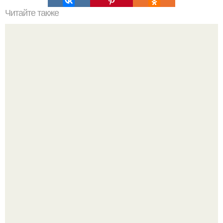
Читайте также
Значение картина с волками. В том случае, если вы
любите вышивать, то наверняка задумывались о том,
что означает та или иная вышитая вами картина.