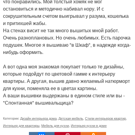
что понравились. Мой толстый хомяк не мог
остановиться и методично набивал нору. И с
сокрушительным счетом выигрывал у разума, кошелька
и притихшей жабы.
На стенах висит не так много вышитых мной работ.
Очень разноплановых. Но очень любимых. Есть парочка
подушек. Многое я вышиваю "в Шкаф", в надежде когда-
нибудь оформить.
А вот одна моя знакомая покупает только те дизайны,
которые подойдут по цветовой гамме к интерьеру
квартиры. А другая, вышив давно желаемый натюрморт
для кухни, поменяла ее в цветах картины.
А ваши вышивки выдержаны в едином стиле или вы -
"Спонтанная" вышивальщица?
Категории:
Дизайн интерьера дома
,
Детская мебель
,
Стили интерьеров квартир
,
Интерьер для квартиры
,
Мебель для кухни
,
Интерьер кухни в доме