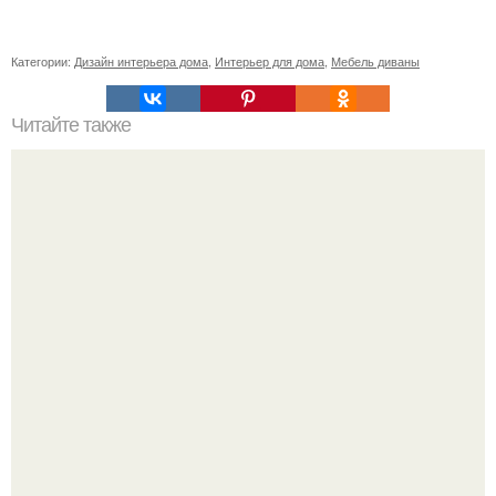
Категории:
Дизайн интерьера дома
,
Интерьер для дома
,
Мебель диваны
Читайте также
Ваза из бутылки. Приступаем к уроку