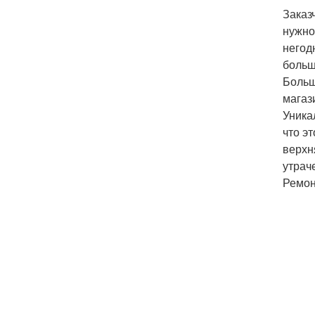
Заказ
нужно
негод
больш
Больш
магаз
Уника
что э
верхн
утрач
Ремон