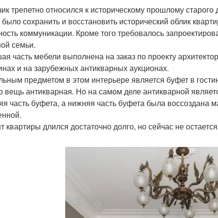
чик трепетно относился к историческому прошлому старого 
 было сохранить и восстановить исторический облик кварт
ность коммуникации. Кроме того требовалось запроектиров
ой семьи.
ая часть мебели выполнена на заказ по проекту архитекто
инах и на зарубежных антикварных аукционах.
льным предметом в этом интерьере является буфет в гостин
то вещь антикварная. Но на самом деле антикварной являет
яя часть буфета, а нижняя часть буфета была воссоздана 
енной.
т квартиры длился достаточно долго, но сейчас не остается 