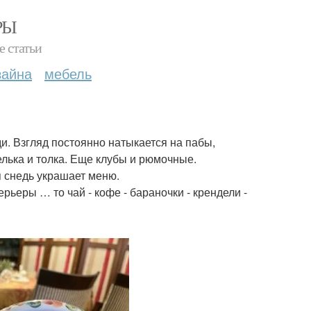
РЫ
е статьи
зайна
мебель
и. Взгляд постоянно натыкается на пабы,
елька и толка. Еще клубы и рюмочные.
я снедь украшает меню.
рьеры … то чай - кофе - бараночки - крендели -