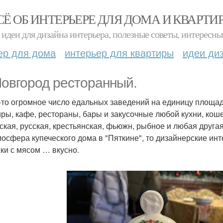
СЁ ОБ ИНТЕРЬЕРЕ ДЛЯ ДОМА И КВАРТИ
идеи для дизайна интерьера, полезные советы, интересны
ер для дома
интерьер для квартиры
идеи ди
Новгород ресторанный.
-то огромное число едальных заведений на единицу площад
иры, кафе, рестораны, бары и закусочные любой кухни, кош
ская, русская, крестьянская, фьюжн, рыбное и любая друга
мосфера купеческого дома в "Пяткине", то дизайнерские инте
ки с мясом … вкусно.