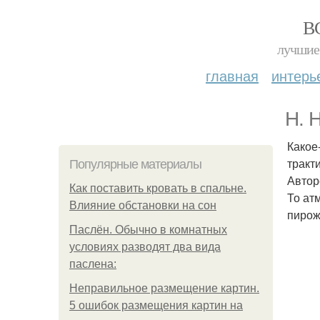
В
лучшие 
главная
интерь
Н. 
Какое
тракт
Популярные материалы
Автор
Как поставить кровать в спальне.
То ат
Влияние обстановки на сон
пирож
Паслён. Обычно в комнатных
условиях разводят два вида
паслена:
Неправильное размещение картин.
5 ошибок размещения картин на