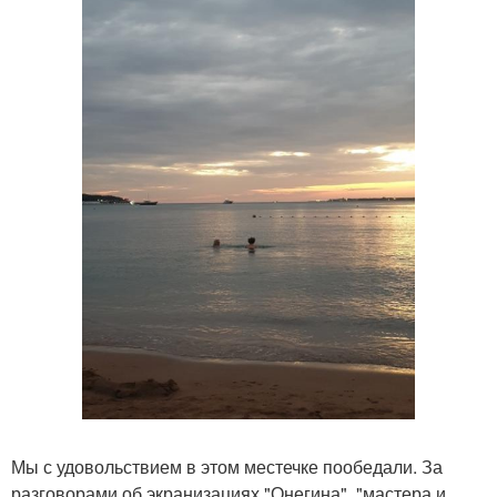
Мы с удовольствием в этом местечке пообедали. За
разговорами об экранизациях "Онегина", "мастера и