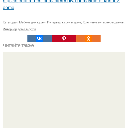
http://interior.ru-best.com/interer-dlya-doma/interer-kuhni-v-
dome
Категории:
Мебель для кухни
,
Интерьер кухни в доме
,
Красивые интерьеры домов
,
Интерьер дома внутри
Читайте также
Что подарить весам?