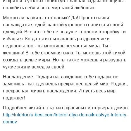
искрится в уголках твоих губ. Главная задача женщины -
полюбить себя и весь мир такой любовью.
Можно ли развить этот навык? Да! Просто начни
наслаждаться едой, чашкой утреннего напитка и своей
одеждой. Все что тебе не по душе - положи в коробку - и
избавься. Когда ты испытываешь раздражение и
недовольство - ты множишь несчастья мира. Ты -
женщина! В тебе огромная сила. Ты можешь этой силой
созидать целые миры. Но ты также можешь и разрушать
чужие жизни вслед за своей.
Наслаждение. Подари наслаждение себе подари. не
заметишь - как сделаешь прекраснее целый мир. Родная,
прекрасная, живи в наслаждении. И пусть весь мир
подождет!
Подробнее читайте статьи о красивых интерьерах домов
http://interior.ru-best.com/interer-dlya-doma/krasivye-interery-
domov