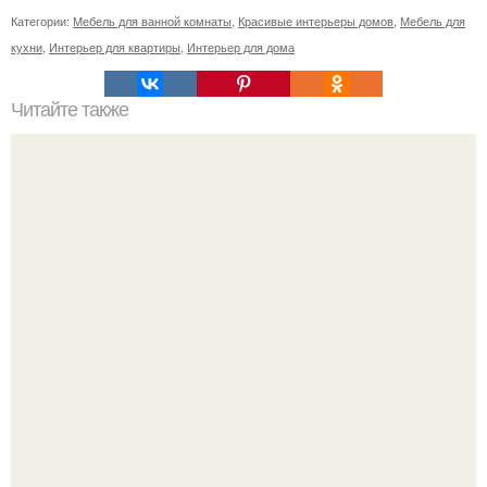
Категории:
Мебель для ванной комнаты
,
Красивые интерьеры домов
,
Мебель для
кухни
,
Интерьер для квартиры
,
Интерьер для дома
Читайте также
Перец декоративный и советы по выращиванию.