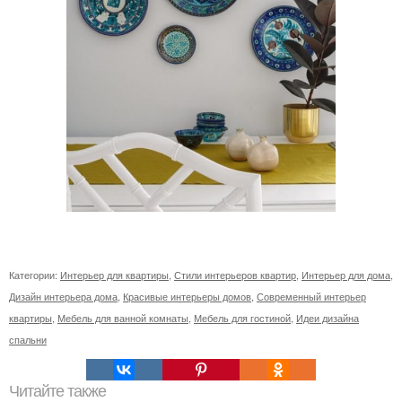
Категории:
Интерьер для квартиры
,
Стили интерьеров квартир
,
Интерьер для дома
,
Дизайн интерьера дома
,
Красивые интерьеры домов
,
Современный интерьер
квартиры
,
Мебель для ванной комнаты
,
Мебель для гостиной
,
Идеи дизайна
спальни
Читайте также