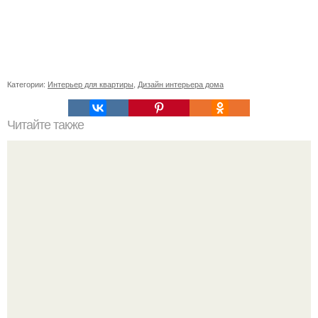
Категории:
Интерьер для квартиры
,
Дизайн интерьера дома
Читайте также
Резьба по дереву в стиле барокко. Резьба по дереву:
стилистические направления и характерные узоры.