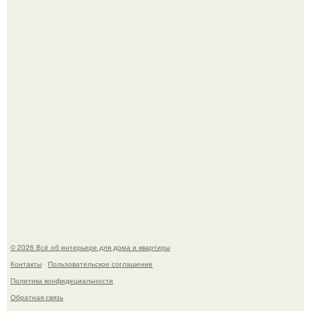
Кёнигсберг. Интерьер дома студенческого братства
"Германия".
Это жилой комплекс в Париже, в пригороде нуази - ле -
гран.
© 2026 Всё об интерьере для дома и квартиры
Контакты
Пользовательское соглашение
Политика конфидециальности
Обратная связь