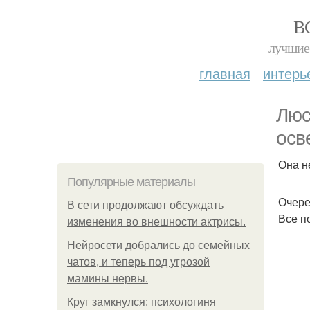
В
лучшие 
главная
интерь
Люс
осв
Она н
Популярные материалы
Очере
В сети продолжают обсуждать
Все п
изменения во внешности актрисы.
Нейросети добрались до семейных
чатов, и теперь под угрозой
мамины нервы.
Круг замкнулся: психологиня