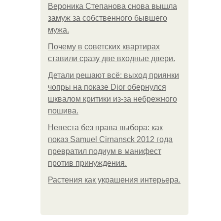
Вероника Степанова снова вышла
замуж за собственного бывшего
мужа.
Почему в советских квартирах
ставили сразу две входные двери.
Детали решают всё: выход приянки
чопры на показе Dior обернулся
шквалом критики из-за небрежного
пошива.
Невеста без права выбора: как
показ Samuel Cirnansck 2012 года
превратил подиум в манифест
против принуждения.
Растения как украшения интерьера.